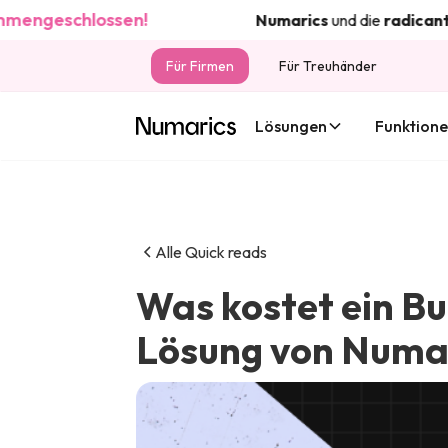
eschlossen!
Numarics
und die
radicant
bank
t
Für Firmen
Für Treuhänder
Lösungen
Funktion
Alle Quick reads
Was kostet ein Bu
Lösung von Numa