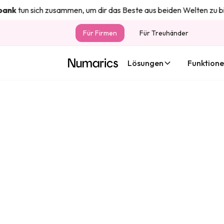
nk
tun sich zusammen, um dir das Beste aus beiden Welten zu biet
Für Firmen
Für Treuhänder
Lösungen
Funktion