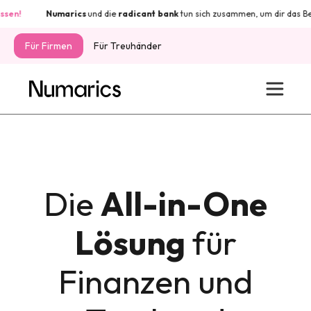
Numarics
und die
radicant
bank
tun sich zusammen, um dir das Beste au
Für Firmen
Für Treuhänder
Die
All-in-One
Lösung
für
Finanzen und