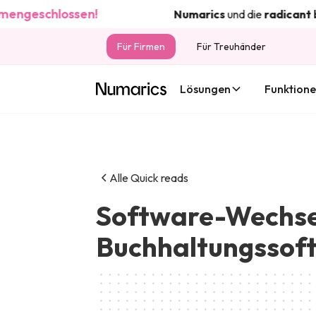
chlossen!
Numarics
und die
radicant
bank
tu
Für Firmen
Für Treuhänder
Lösungen
Funktion
Alle Quick reads
Software-Wechsel
Buchhaltungssof