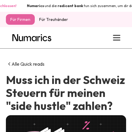
sen!
Numarics
und die
radicant
bank
tun sich zusammen, um dir das Bes
Für Firmen
Für Treuhänder
Alle Quick reads
Muss ich in der Schweiz
Steuern für meinen
"side hustle" zahlen?