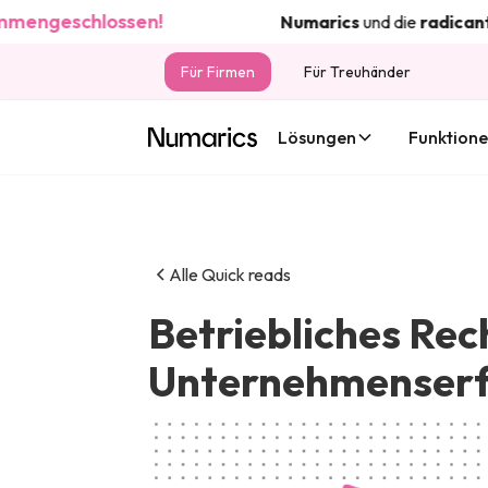
eschlossen!
Numarics
und die
radicant
bank
Für Firmen
Für Treuhänder
Lösungen
Funktion
Alle Quick reads
Betriebliches Re
Unternehmenserf