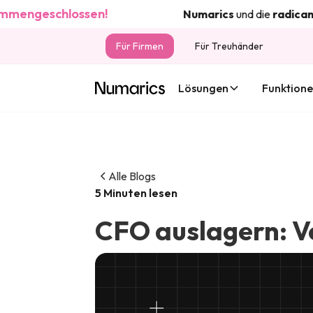
geschlossen!
Numarics
und die
radicant
ban
Für Firmen
Für Treuhänder
Lösungen
Funktion
Alle Blogs
5 Minuten lesen
CFO auslagern: Vo