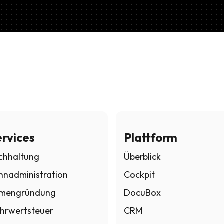
rvices
Plattform
chhaltung
Überblick
hnadministration
Cockpit
rmengründung
DocuBox
hrwertsteuer
CRM