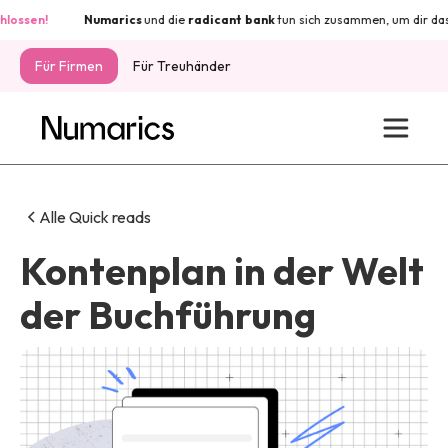
sen!
Numarics
und die
radicant
bank
tun sich zusammen, um dir das Bes
Für Firmen
Für Treuhänder
Alle Quick reads
Kontenplan in der Welt
der Buchführung