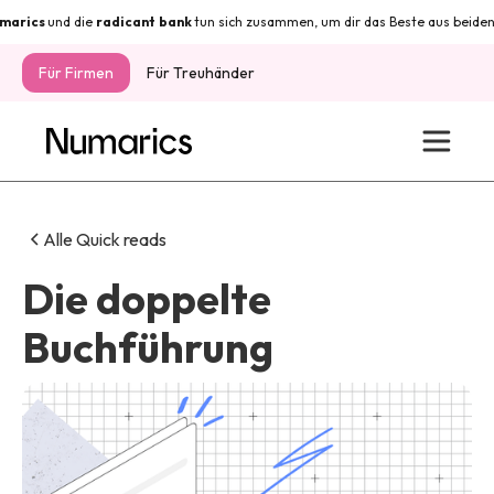
cs
und die
radicant
bank
tun sich zusammen, um dir das Beste aus beiden Welte
Für Firmen
Für Treuhänder
Alle Quick reads
Die doppelte
Buchführung