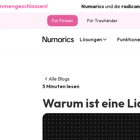
eschlossen!
Numarics
und die
radicant
bank
Für Firmen
Für Treuhänder
Lösungen
Funktion
Alle Blogs
5 Minuten lesen
Warum ist eine Li